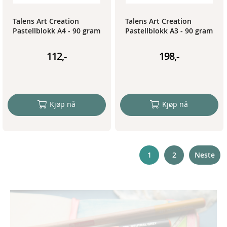
Talens Art Creation
Talens Art Creation
Pastellblokk A4 - 90 gram
Pastellblokk A3 - 90 gram
112,-
198,-
Kjøp nå
Kjøp nå
P
You're
Page
1
2
Neste
currently
reading
page