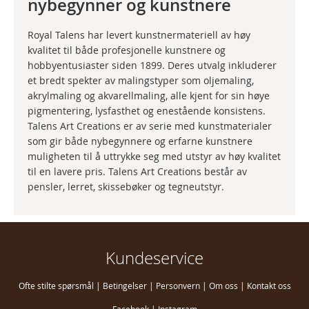
nybegynner og kunstnere
Royal Talens har levert kunstnermateriell av høy
kvalitet til både profesjonelle kunstnere og
hobbyentusiaster siden 1899. Deres utvalg inkluderer
et bredt spekter av malingstyper som oljemaling,
akrylmaling og akvarellmaling, alle kjent for sin høye
pigmentering, lysfasthet og enestående konsistens.
Talens Art Creations er av serie med kunstmaterialer
som gir både nybegynnere og erfarne kunstnere
muligheten til å uttrykke seg med utstyr av høy kvalitet
til en lavere pris. Talens Art Creations består av
pensler, lerret, skissebøker og tegneutstyr.
Kundeservice
Ofte stilte spørsmål
|
Betingelser
|
Personvern
|
Om oss
|
Kontakt oss
Facebook
|
Instagram