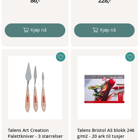
86,-
228,-
Kjøp nå
Kjøp nå
Talens Art Creation
Talens Bristol A3 blokk 246
Palettkniver - 3 størrelser
g/m2 - 20 ark til tusjer