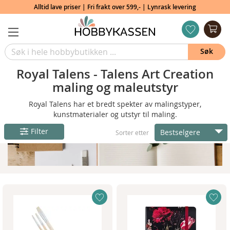
Alltid lave priser | Fri frakt over 599,- | Lynrask levering
Min
ønskeliste
Søk
Royal Talens - Talens Art Creation
maling og maleutstyr
Royal Talens har et bredt spekter av malingstyper,
kunstmaterialer og utstyr til maling.
Filter
Bestselgere
Sorter etter