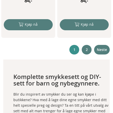
84,-
84,-
Kjøp nå
Kjøp nå
P
You're
Page
1
2
Neste
currently
reading
page
Komplette smykkesett og DIY-
sett for barn og nybegynnere.
Blir du inspirert av smykker du ser og kan kjøpe i
butikkene? Hva med å lage dine egne smykker med ditt
helt spesielle preg og design? Ta en titt på vårt utvalg av
sett med alt man trenger for å lage egne smykker med