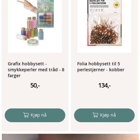
Grafix hobbysett -
Folia hobbysett til 5
smykkeperler med tråd - 8
perlestjerner - kobber
farger
50,-
134,-
Kjøp nå
Kjøp nå