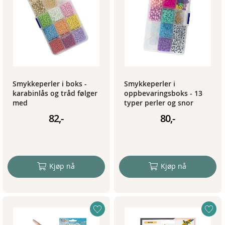
Smykkeperler i boks -
Smykkeperler i
karabinlås og tråd følger
oppbevaringsboks - 13
med
typer perler og snor
82,-
80,-
Kjøp nå
Kjøp nå