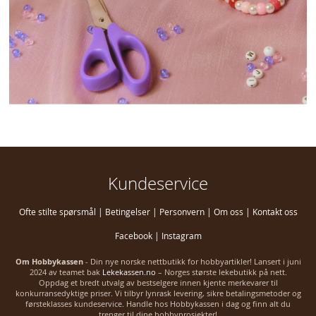
Kundeservice
Ofte stilte spørsmål
|
Betingelser
|
Personvern
|
Om oss
|
Kontakt oss
Facebook
|
Instagram
Om Hobbykassen
- Din nye norske nettbutikk for hobbyartikler! Lansert i juni
2024 av teamet bak
Lekekassen.no
– Norges største lekebutikk på nett.
Oppdag et bredt utvalg av bestselgere innen kjente merkevarer til
konkurransedyktige priser. Vi tilbyr lynrask levering, sikre betalingsmetoder og
førsteklasses kundeservice. Handle hos Hobbykassen i dag og finn alt du
trenger til dine hobbyprosjekter!