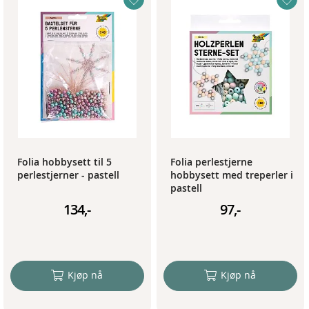
Folia hobbysett til 5
Folia perlestjerne
perlestjerner - pastell
hobbysett med treperler i
pastell
134,-
97,-
Kjøp nå
Kjøp nå