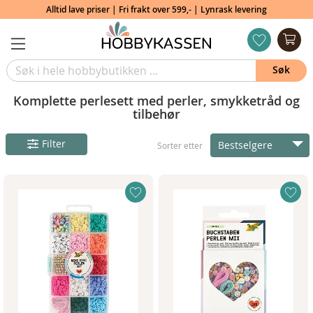
Alltid lave priser | Fri frakt over 599,- | Lynrask levering
Min
ønskeliste
Søk
Komplette perlesett med perler, smykketråd og
tilbehør
Filter
Bestselgere
Sorter etter