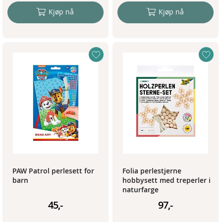
Kjøp nå
Kjøp nå
PAW Patrol perlesett for
Folia perlestjerne
barn
hobbysett med treperler i
naturfarge
45,-
97,-