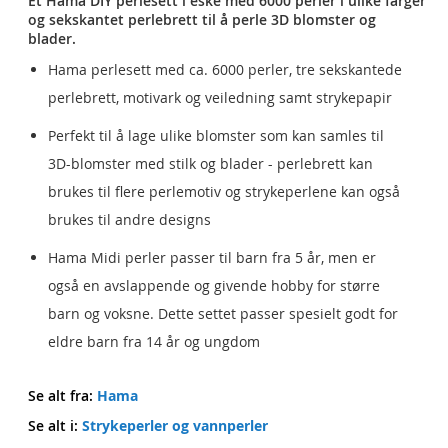
Et Hama DIY perlesett i eske med 6000 perler i ulike farger
og sekskantet perlebrett til å perle 3D blomster og
blader.
Hama perlesett med ca. 6000 perler, tre sekskantede
perlebrett, motivark og veiledning samt strykepapir
Perfekt til å lage ulike blomster som kan samles til
3D-blomster med stilk og blader - perlebrett kan
brukes til flere perlemotiv og strykeperlene kan også
brukes til andre designs
Hama Midi perler passer til barn fra 5 år, men er
også en avslappende og givende hobby for større
barn og voksne. Dette settet passer spesielt godt for
eldre barn fra 14 år og ungdom
Se alt fra:
Hama
Se alt i:
Strykeperler og vannperler