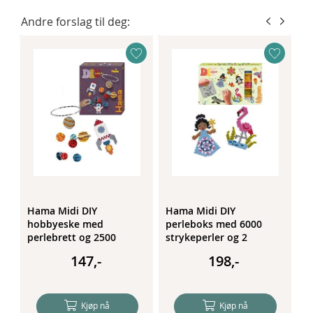
Andre forslag til deg:
ke
Hama Midi DIY
Hama Midi DIY
H
2
hobbyeske med
perleboks med 6000
h
perlebrett og 2500
strykeperler og 2
p
strykeperler -
perlebrett - Dyr
s
147,-
198,-
Verdensrommet
Kjøp nå
Kjøp nå