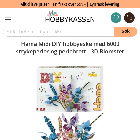
Alltid lave priser | Fri frakt over 599,- | Lynrask levering
Min
ønskeliste
Søk
Hama Midi DIY hobbyeske med 6000
strykeperler og perlebrett - 3D Blomster