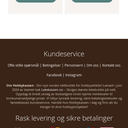
Kundeservice
Ofte stilte spørsmål
|
Betingelser
|
Personvern
|
Om oss
|
Kontakt oss
Facebook
|
Instagram
Om Hobbykassen
- Din nye norske nettbutikk for hobbyartikler! Lansert i juni
2024 av teamet bak
Lekekassen.no
– Norges største lekebutikk på nett.
Oppdag et bredt utvalg av bestselgere innen kjente merkevarer til
konkurransedyktige priser. Vi tilbyr lynrask levering, sikre betalingsmetoder og
førsteklasses kundeservice. Handle hos Hobbykassen i dag og finn alt du
trenger til dine hobbyprosjekter!
Rask levering og sikre betalinger