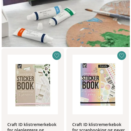
Craft ID klistremerkebok
Craft ID klistremerkebok
for planleggere og
for scrapbooking og gaver