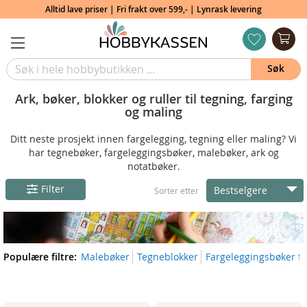
Alltid lave priser | Fri frakt over 599,- | Lynrask levering
Min
ønskeliste
Søk
Ark, bøker, blokker og ruller til tegning, farging
og maling
Ditt neste prosjekt innen fargelegging, tegning eller maling? Vi
har tegnebøker, fargeleggingsbøker, malebøker, ark og
notatbøker.
Filter
Bestselgere
Sorter etter
Populære filtre:
Malebøker
Tegneblokker
Fargeleggingsbøker fo