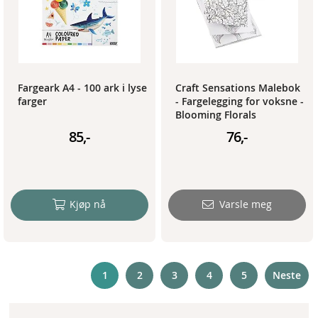
Fargeark A4 - 100 ark i lyse
Craft Sensations Malebok
farger
- Fargelegging for voksne -
Blooming Florals
85,-
76,-
Kjøp nå
Varsle meg
P
You're
Page
Page
Page
Page
1
2
3
4
5
Neste
currently
reading