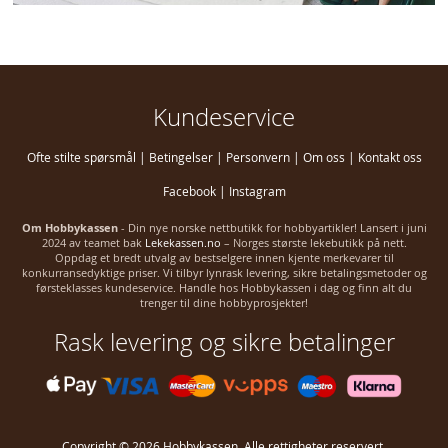
Kundeservice
Ofte stilte spørsmål
|
Betingelser
|
Personvern
|
Om oss
|
Kontakt oss
Facebook
|
Instagram
Om Hobbykassen
- Din nye norske nettbutikk for hobbyartikler! Lansert i juni
2024 av teamet bak
Lekekassen.no
– Norges største lekebutikk på nett.
Oppdag et bredt utvalg av bestselgere innen kjente merkevarer til
konkurransedyktige priser. Vi tilbyr lynrask levering, sikre betalingsmetoder og
førsteklasses kundeservice. Handle hos Hobbykassen i dag og finn alt du
trenger til dine hobbyprosjekter!
Rask levering og sikre betalinger
Copyright © 2026 Hobbykassen. Alle rettigheter reservert.