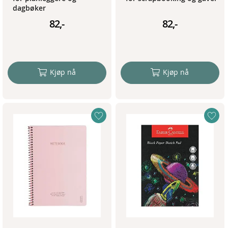
dagbøker
82,-
82,-
Kjøp nå
Kjøp nå