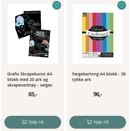
Grafix Skrapekunst A4-
Fargekartong A4 blokk - 36
blokk med 20 ark og
tykke ark
skrapeverktøy - selges
assortert
65,-
96,-
Kjøp nå
Kjøp nå