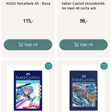
KOZO Notatbok A5 - Rosa
Faber-Castell skisseblokk
A4 med 40 sorte ark
115,-
98,-
Kjøp nå
Kjøp nå