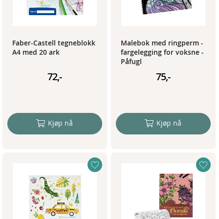
Faber-Castell tegneblokk
Malebok med ringperm -
A4 med 20 ark
fargelegging for voksne -
Påfugl
72,-
75,-
Kjøp nå
Kjøp nå