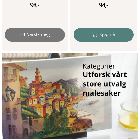
98,-
94,-
Varsle meg
Kjøp nå