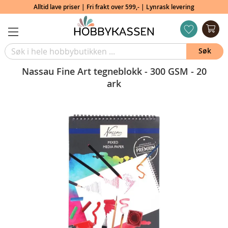
Alltid lave priser | Fri frakt over 599,- | Lynrask levering
Min
ønskeliste
Søk
Nassau Fine Art tegneblokk - 300 GSM - 20
ark