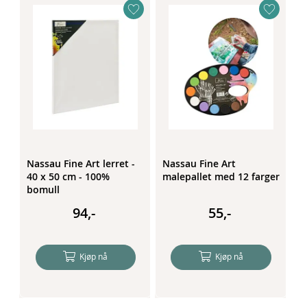
Nassau Fine Art lerret -
Nassau Fine Art
N
40 x 50 cm - 100%
malepallet med 12 farger
2
bomull
b
94,-
55,-
Kjøp nå
Kjøp nå