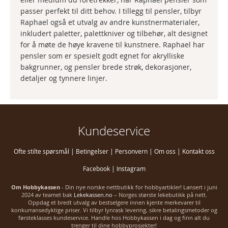
passer perfekt til ditt behov. I tillegg til pensler, tilbyr
Raphael også et utvalg av andre kunstnermaterialer,
inkludert paletter, palettkniver og tilbehør, alt designet
for å møte de høye kravene til kunstnere. Raphael har
pensler som er spesielt godt egnet for akrylliske
bakgrunner, og pensler brede strøk, dekorasjoner,
detaljer og tynnere linjer.
Kundeservice
Ofte stilte spørsmål
|
Betingelser
|
Personvern
|
Om oss
|
Kontakt oss
Facebook
|
Instagram
Om Hobbykassen
- Din nye norske nettbutikk for hobbyartikler! Lansert i juni
2024 av teamet bak
Lekekassen.no
– Norges største lekebutikk på nett.
Oppdag et bredt utvalg av bestselgere innen kjente merkevarer til
konkurransedyktige priser. Vi tilbyr lynrask levering, sikre betalingsmetoder og
førsteklasses kundeservice. Handle hos Hobbykassen i dag og finn alt du
trenger til dine hobbyprosjekter!