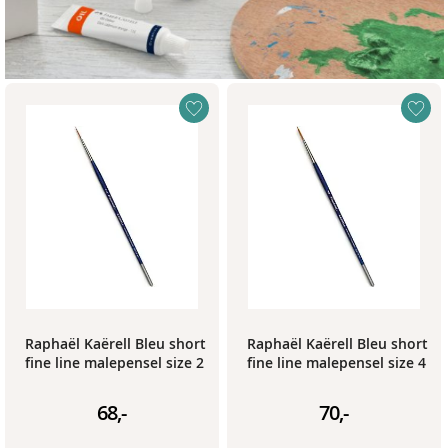
Raphaël Kaërell Bleu short
Raphaël Kaërell Bleu short
fine line malepensel size 2
fine line malepensel size 4
68,-
70,-