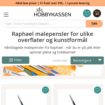
Alltid lave priser | Fri frakt over 599,- | Lynrask levering
Min
ønskeliste
Søk
Raphael malepensler for ulike
overflater og kunstformål
Håndlagede malepensler fra Raphael - når du er på jakt etter
optimal ytelse og holdbarhet!
Filter
Bestselgere
Sorter etter