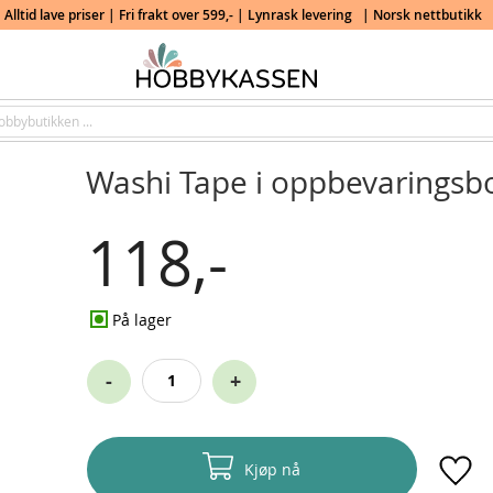
Alltid lave priser | Fri frakt over 599,- | Lynrask levering
| Norsk nettbutikk
Washi Tape i oppbevaringsbo
118,-
På lager
-
+
Kjøp nå