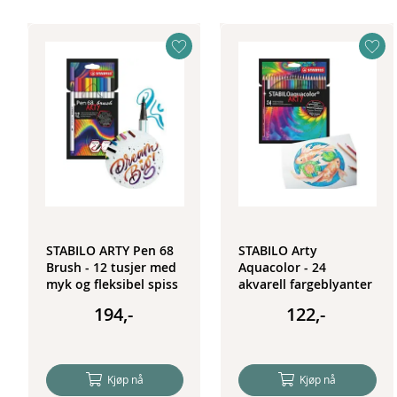
STABILO ARTY Pen 68
STABILO Arty
Brush - 12 tusjer med
Aquacolor - 24
myk og fleksibel spiss
akvarell fargeblyanter
194,-
122,-
Kjøp nå
Kjøp nå