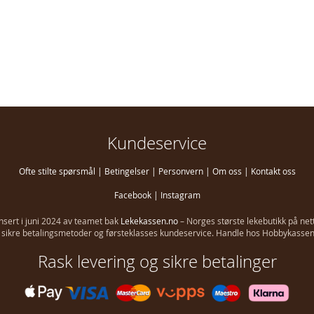
Kundeservice
Ofte stilte spørsmål
|
Betingelser
|
Personvern
|
Om oss
|
Kontakt oss
Facebook
|
Instagram
ansert i juni 2024 av teamet bak
Lekekassen.no
– Norges største lekebutikk på net
g, sikre betalingsmetoder og førsteklasses kundeservice. Handle hos Hobbykassen i
Rask levering og sikre betalinger