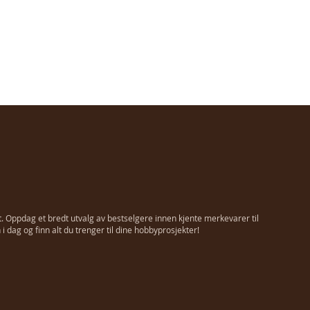
t. Oppdag et bredt utvalg av bestselgere innen kjente merkevarer til
 dag og finn alt du trenger til dine hobbyprosjekter!