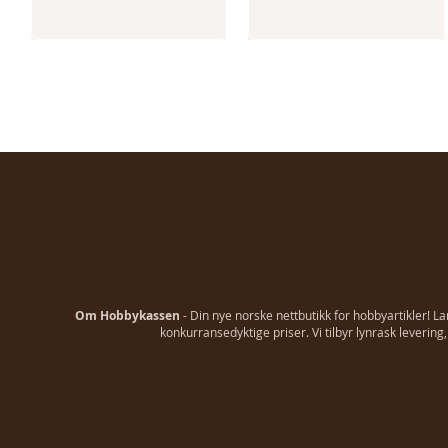
Om Hobbykassen
- Din nye norske nettbutikk for hobbyartikler! L
konkurransedyktige priser. Vi tilbyr lynrask leverin