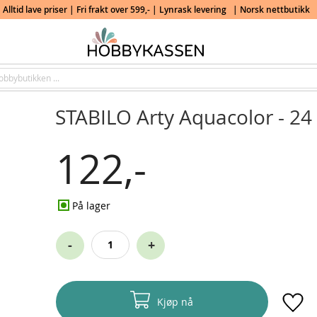
Alltid lave priser | Fri frakt over 599,- | Lynrask levering
| Norsk nettbutikk
STABILO Arty Aquacolor - 24 
122,-
På lager
-
+
Kjøp nå