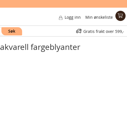
Logg inn
Min ønskeliste
Søk
Gratis frakt over
599,-
akvarell fargeblyanter