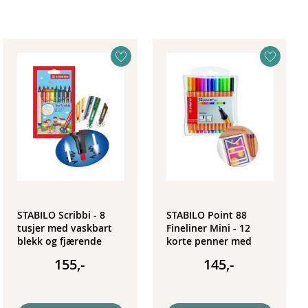
STABILO Scribbi - 8
STABILO Point 88
tusjer med vaskbart
Fineliner Mini - 12
blekk og fjærende
korte penner med
spiss
tynn spiss
155,-
145,-