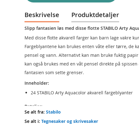
Beskrivelse
Produktdetaljer
Slipp fantasien løs med disse flotte STABILO Arty Aqu
Med disse flotte akvarell farger kan barn lage vakre ku
Fargeblyantene kan brukes enten våte eller tørre, de k
pensel og vann. Alternativt kan man bruke fuktig papir
kan også brukes med en våt pensel direkte på spissen 
fantasien som sette grenser.
Inneholder:
24 STABILO Arty Aquacolor akvarell fargeblyanter
Detaljer:
Se alt fra:
Stabilo
Alder: fra 9 år
Se alt i:
Tegnesaker og skrivesaker