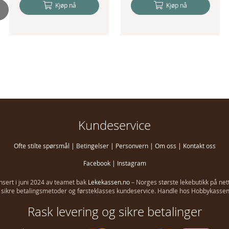
Kjøp nå
Kjøp nå
Kundeservice
Ofte stilte spørsmål
|
Betingelser
|
Personvern
|
Om oss
|
Kontakt oss
Facebook
|
Instagram
ansert i juni 2024 av teamet bak
Lekekassen.no
– Norges største lekebutikk på net
g, sikre betalingsmetoder og førsteklasses kundeservice. Handle hos Hobbykassen i
Rask levering og sikre betalinger