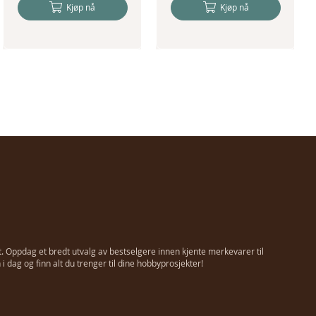
Kjøp nå
Kjøp nå
t. Oppdag et bredt utvalg av bestselgere innen kjente merkevarer til
 dag og finn alt du trenger til dine hobbyprosjekter!