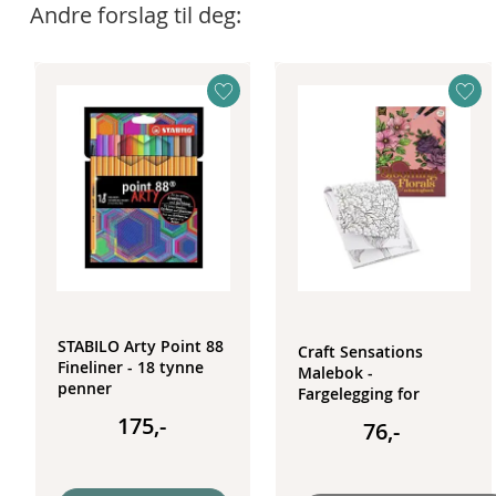
Andre forslag til deg:
STABILO Arty Point 88
Craft Sensations
Fineliner - 18 tynne
Malebok -
penner
Fargelegging for
voksne - Blooming
175,-
76,-
Florals