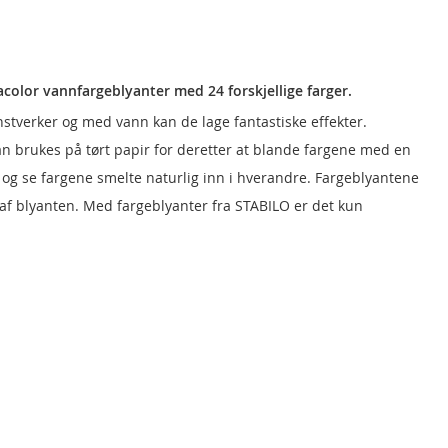
acolor vannfargeblyanter med 24 forskjellige farger.
nstverker og med vann kan de lage fantastiske effekter.
an brukes på tørt papir for deretter at blande fargene med en
 og se fargene smelte naturlig inn i hverandre. Fargeblyantene
af blyanten. Med fargeblyanter fra STABILO er det kun