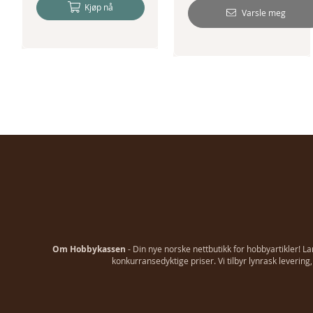
Kjøp nå
Varsle meg
Om Hobbykassen
- Din nye norske nettbutikk for hobbyartikler! L
konkurransedyktige priser. Vi tilbyr lynrask leverin