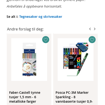
Anbefales å oppbevare horisontalt.
Se alt i:
Tegnesaker og skrivesaker
Andre forslag til deg:
 6
Faber-Castell tynne
Posca PC-3M Marker
S
e
tusjer 1,5 mm - 6
Sparkling - 8
s
metalliske farger
vannbaserte tusjer 0,9-
f