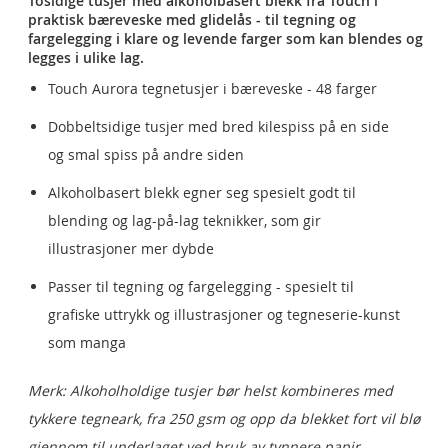
Tosidige tusjer med alkoholbasert blekk fra Touch i
praktisk bæreveske med glidelås - til tegning og
fargelegging i klare og levende farger som kan blendes og
legges i ulike lag.
Touch Aurora tegnetusjer i bæreveske - 48 farger
Dobbeltsidige tusjer med bred kilespiss på en side
og smal spiss på andre siden
Alkoholbasert blekk egner seg spesielt godt til
blending og lag-på-lag teknikker, som gir
illustrasjoner mer dybde
Passer til tegning og fargelegging - spesielt til
grafiske uttrykk og illustrasjoner og tegneserie-kunst
som manga
Merk: Alkoholholdige tusjer bør helst kombineres med
tykkere tegneark, fra 250 gsm og opp da blekket fort vil blø
gjennom til underlaget ved bruk av tynnere papir.