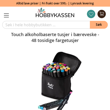
Alltid lave priser | Fri frakt over 599,- | Lynrask levering
Min
ønskeliste
Søk
Touch alkoholbaserte tusjer i bæreveske -
48 tosidige fargetusjer