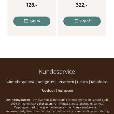
1,3 mm
f
128,-
322,-
Kjøp nå
Kjøp nå
Kundeservice
Ofte stilte spørsmål
|
Betingelser
|
Personvern
|
Om oss
|
Kontakt oss
Facebook
|
Instagram
Om Hobbykassen
- Din nye norske nettbutikk for hobbyartikler! Lansert i juni
2024 av teamet bak
Lekekassen.no
– Norges største lekebutikk på nett.
Oppdag et bredt utvalg av bestselgere innen kjente merkevarer til
konkurransedyktige priser. Vi tilbyr lynrask levering, sikre betalingsmetoder og