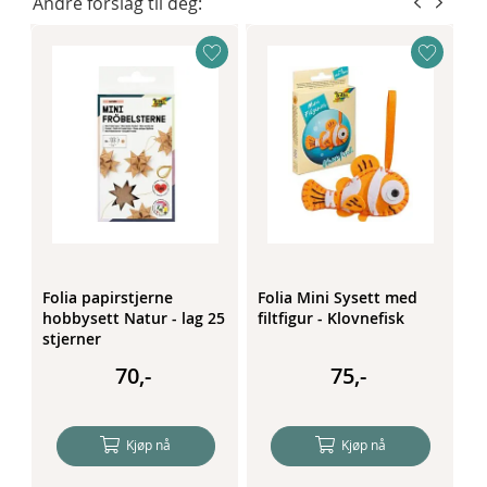
Andre forslag til deg:
Folia papirstjerne
Folia Mini Sysett med
G
hobbysett Natur - lag 25
filtfigur - Klovnefisk
m
stjerner
p
r
70,-
75,-
Kjøp nå
Kjøp nå