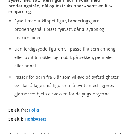
Sysett med søt, liten figur i filt fra Folia, med
broderingstråd, nål og instruksjoner - samt en filt-
enhjørning.
Sysett med utklippet figur, broderingsgarn,
broderingsnål i plast, fyllvatt, bånd, sytips og
instruksjoner
Den ferdigsydde figuren vil passe fint som anheng
eller pynt til nøkler og mobil, på sekken, pennalet
eller annet
Passer for barn fra 8 år som vil øve på syferdigheter
og liker å lage små figurer til å pynte med - gjøres
gjerne ved hjelp av voksen for de yngste syerne
Se alt fra:
Folia
Se alt i:
Hobbysett