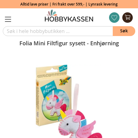
Alltid lave priser | Fri frakt over 599,- | Lynrask levering
Min
ønskeliste
Søk
Folia Mini Filtfigur sysett - Enhjørning