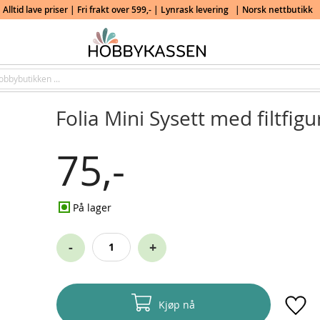
Alltid lave priser | Fri frakt over 599,- | Lynrask levering
| Norsk nettbutikk
Folia Mini Sysett med filtfigu
75,-
På lager
-
+
Kjøp nå