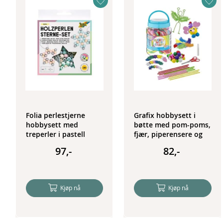
Folia perlestjerne
Grafix hobbysett i
hobbysett med
bøtte med pom-poms,
treperler i pastell
fjær, piperensere og
mer - blå
97,-
82,-
Kjøp nå
Kjøp nå