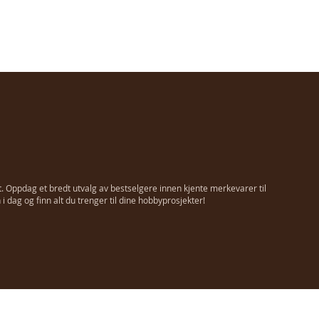
t. Oppdag et bredt utvalg av bestselgere innen kjente merkevarer til
 dag og finn alt du trenger til dine hobbyprosjekter!