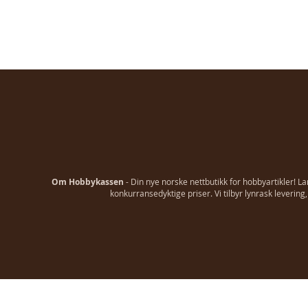
Om Hobbykassen
- Din nye norske nettbutikk for hobbyartikler! L
konkurransedyktige priser. Vi tilbyr lynrask leverin