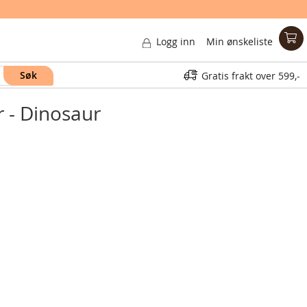
Logg inn
Min ønskeliste
Søk
Gratis frakt over
599,-
r - Dinosaur