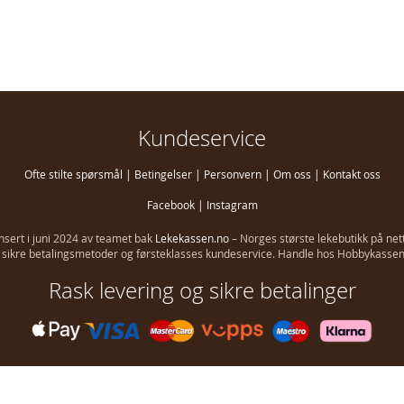
Kundeservice
Ofte stilte spørsmål
|
Betingelser
|
Personvern
|
Om oss
|
Kontakt oss
Facebook
|
Instagram
ansert i juni 2024 av teamet bak
Lekekassen.no
– Norges største lekebutikk på net
g, sikre betalingsmetoder og førsteklasses kundeservice. Handle hos Hobbykassen i
Rask levering og sikre betalinger
Copyright © 2026 Hobbykassen. Alle rettigheter reservert.