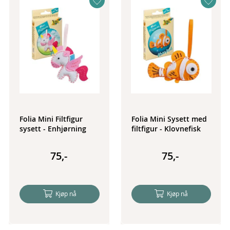
Folia Mini Filtfigur
Folia Mini Sysett med
sysett - Enhjørning
filtfigur - Klovnefisk
75,-
75,-
Kjøp nå
Kjøp nå