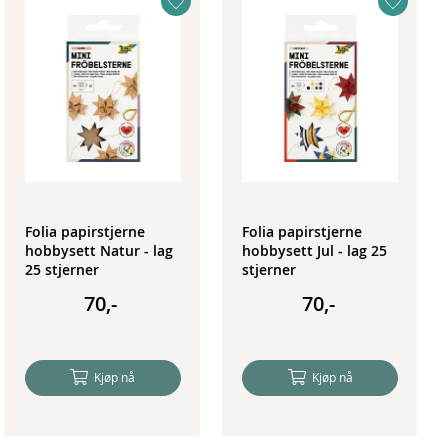
Folia papirstjerne
Folia papirstjerne
hobbysett Natur - lag
hobbysett Jul - lag 25
25 stjerner
stjerner
70,-
70,-
Kjøp nå
Kjøp nå