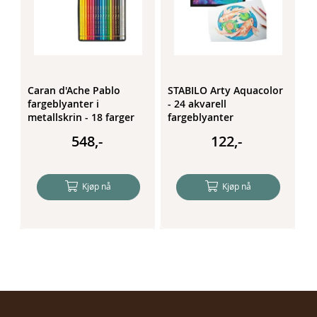
Caran d'Ache Pablo
STABILO Arty Aquacolor
S
fargeblyanter i
- 24 akvarell
f
metallskrin - 18 farger
fargeblyanter
e
d
548,-
122,-
Kjøp nå
Kjøp nå