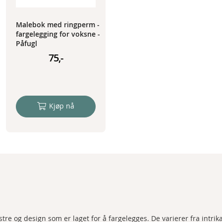
Malebok med ringperm -
fargelegging for voksne -
Påfugl
75,-
Kjøp nå
re og design som er laget for å fargelegges. De varierer fra intrik