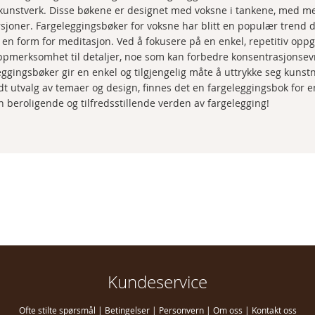
 kunstverk. Disse bøkene er designet med voksne i tankene, med m
sjoner. Fargeleggingsbøker for voksne har blitt en populær trend d
en form for meditasjon. Ved å fokusere på en enkel, repetitiv oppga
pmerksomhet til detaljer, noe som kan forbedre konsentrasjonsev
ggingsbøker gir en enkel og tilgjengelig måte å uttrykke seg kunst
dt utvalg av temaer og design, finnes det en fargeleggingsbok for 
en beroligende og tilfredsstillende verden av fargelegging!
Kundeservice
Ofte stilte spørsmål
|
Betingelser
|
Personvern
|
Om oss
|
Kontakt oss