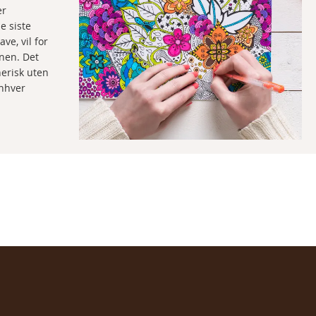
er
e siste
ve, vil for
nen. Det
nerisk uten
enhver