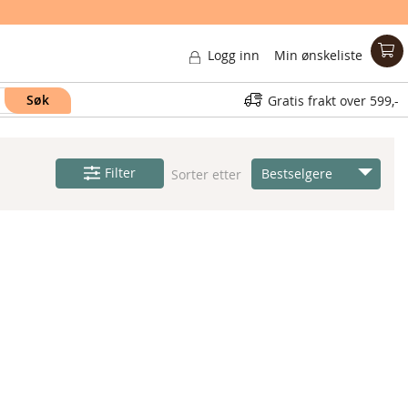
Logg inn
Min ønskeliste
Søk
Gratis frakt over
599,-
Filter
Bestselgere
Sorter etter