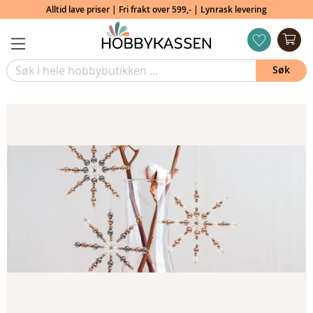
Alltid lave priser | Fri frakt over 599,- | Lynrask levering
Min
ønskeliste
Søk