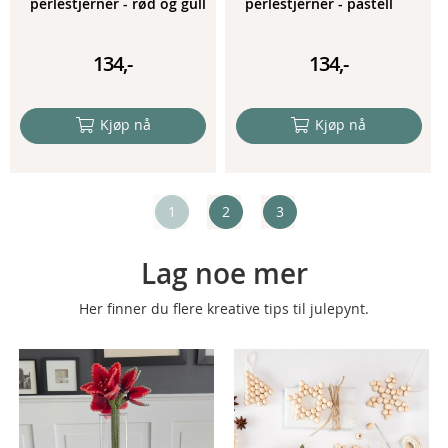
perlestjerner - rød og gull
perlestjerner - pastell
134,-
134,-
Kjøp nå
Kjøp nå
1
2
3
Lag noe mer
Her finner du flere kreative tips til julepynt.