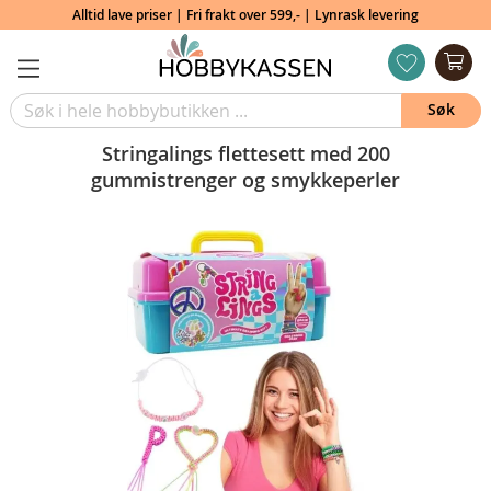
Alltid lave priser | Fri frakt over 599,- | Lynrask levering
Min
ønskeliste
Søk
Stringalings flettesett med 200
gummistrenger og smykkeperler