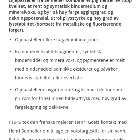
Oljepasteller fra Sennelier kombinerer pigmenter av topp
kvalitet, et rent og syntetisk bindemedium og
mineralvoks, og byr på høy fargeleggingsgrad og
dekningspotensial, utrolig lysstyrke og høy grad av
lysstabilitet (bortsett fra metalliske og fluoriserende
farger).
Oljepasteller i flere fargekombinasjoner
Kombinerer kvalitetspigmenter, syntetisk
bindemiddel og mineralvoks, og pigmentene er malt
med bindemiddel som ikke oksiderer og påvirker
hinnens stabilitet eller overflate
Oljepastellene avgir en unik og kremet tekstur som
gir rom for frihet innen bildeuttrykk med høy grad av
fargelegging og dekkevne
I 1949 tok den franske maleren Henri Goetz kontakt med
Henri Sennelier om å lage en voksfargestift for sin venn,
Pablo Picasso, som ønsket et medium som kunne brukes