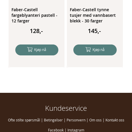
Faber-Castell
Faber-Castell tynne
S
fargeblyanteri pastell -
tusjer med vannbasert
o
12 farger
blekk - 30 farger
T
128,-
145,-
Kjøp nå
Kjøp nå
Kundeservice
Ofte stilte spørsmål
|
Betingelser
|
Personvern
|
Om oss
|
Kontakt oss
Facebook
|
Instagram