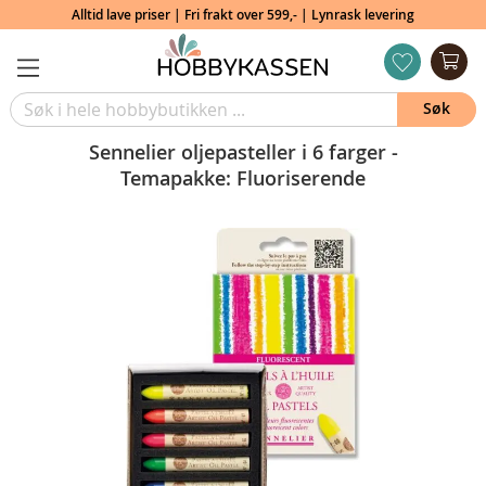
Alltid lave priser | Fri frakt over 599,- | Lynrask levering
Min
ønskeliste
Søk
Sennelier oljepasteller i 6 farger -
Temapakke: Fluoriserende