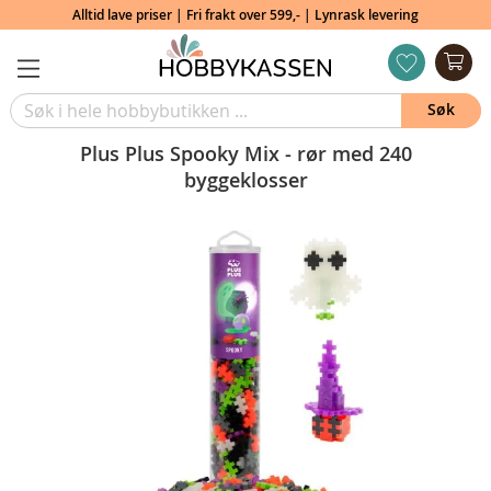
Alltid lave priser | Fri frakt over 599,- | Lynrask levering
Min
ønskeliste
Søk
Plus Plus Spooky Mix - rør med 240
byggeklosser