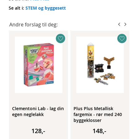
Se alt i:
STEM og byggesett
Andre forslag til deg:
Clementoni Lab - lag din
Plus Plus Metallisk
P
egen neglelakk
fargemix - rør med 240
f
byggeklosser
b
128,-
148,-