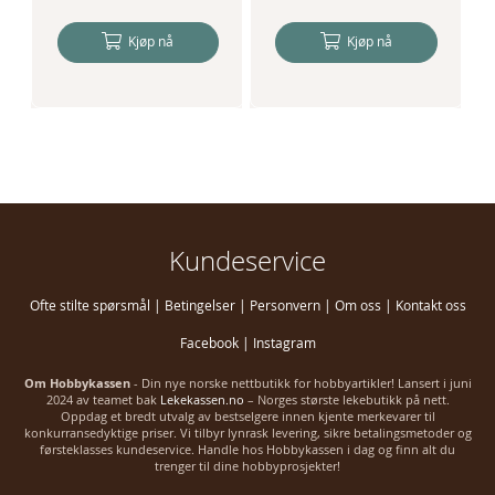
Kjøp nå
Kjøp nå
Kundeservice
Ofte stilte spørsmål
|
Betingelser
|
Personvern
|
Om oss
|
Kontakt oss
Facebook
|
Instagram
Om Hobbykassen
- Din nye norske nettbutikk for hobbyartikler! Lansert i juni
2024 av teamet bak
Lekekassen.no
– Norges største lekebutikk på nett.
Oppdag et bredt utvalg av bestselgere innen kjente merkevarer til
konkurransedyktige priser. Vi tilbyr lynrask levering, sikre betalingsmetoder og
førsteklasses kundeservice. Handle hos Hobbykassen i dag og finn alt du
trenger til dine hobbyprosjekter!