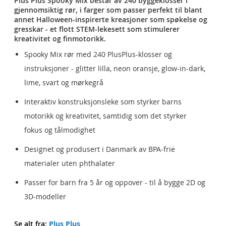
Plus Plus Spooky Mix består av 240 byggeklosser i
gjennomsiktig rør, i farger som passer perfekt til blant
annet Halloween-inspirerte kreasjoner som spøkelse og
gresskar - et flott STEM-lekesett som stimulerer
kreativitet og finmotorikk.
Spooky Mix rør med 240 PlusPlus-klosser og
instruksjoner - glitter lilla, neon oransje, glow-in-dark,
lime, svart og mørkegrå
Interaktiv konstruksjonsleke som styrker barns
motorikk og kreativitet, samtidig som det styrker
fokus og tålmodighet
Designet og produsert i Danmark av BPA-frie
materialer uten phthalater
Passer for barn fra 5 år og oppover - til å bygge 2D og
3D-modeller
Se alt fra:
Plus Plus