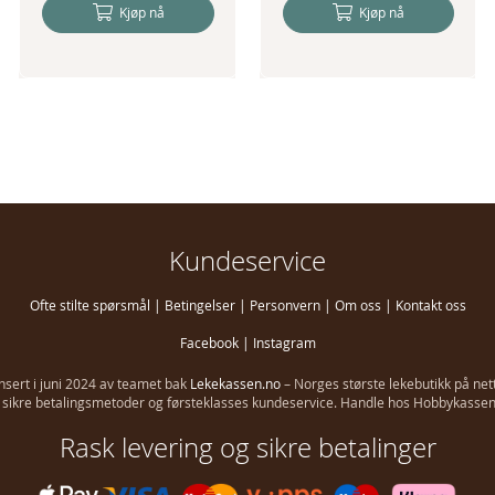
Kjøp nå
Kjøp nå
Kundeservice
Ofte stilte spørsmål
|
Betingelser
|
Personvern
|
Om oss
|
Kontakt oss
Facebook
|
Instagram
ansert i juni 2024 av teamet bak
Lekekassen.no
– Norges største lekebutikk på net
g, sikre betalingsmetoder og førsteklasses kundeservice. Handle hos Hobbykassen i
Rask levering og sikre betalinger