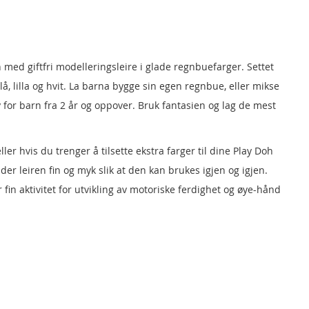
d giftfri modelleringsleire i glade regnbuefarger. Settet
å, lilla og hvit. La barna bygge sin egen regnbue, eller mikse
y for barn fra 2 år og oppover. Bruk fantasien og lag de mest
eller hvis du trenger å tilsette ekstra farger til dine Play Doh
lder leiren fin og myk slik at den kan brukes igjen og igjen.
r fin aktivitet for utvikling av motoriske ferdighet og øye-hånd