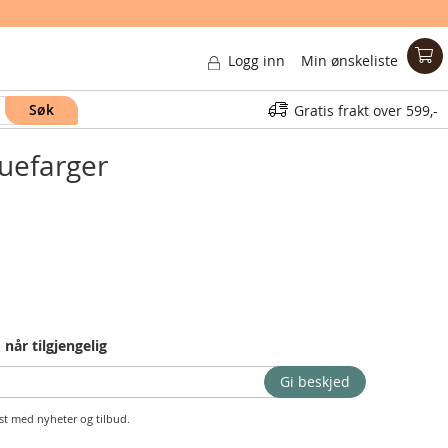
Logg inn
Min ønskeliste
Søk
Gratis frakt over
599,-
buefarger
 når tilgjengelig
Gi beskjed
t med nyheter og tilbud.