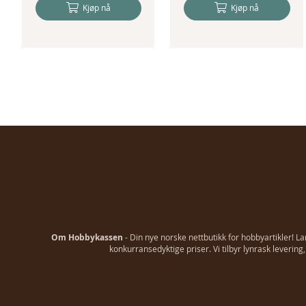
Kjøp nå
Kjøp nå
Om Hobbykassen
- Din nye norske nettbutikk for hobbyartikler! L
konkurransedyktige priser. Vi tilbyr lynrask leverin