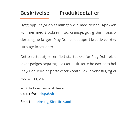
Beskrivelse
Produktdetaljer
Bygg opp Play-Doh samlingen din med denne 8-pakken me
kommer med 8 bokser i rød, oransje, gul, grønn, rosa, bl
deres egne farger. Play Doh er et supert kreativ verktø
utrolige kreasjoner.
Dette settet utgjør en flott startpakke for Play Doh-lek, 
leker (selges separat). Pakket i luft-tette bokser som ho
Play-Doh leire er perfekt for kreativ lek innendørs, og e
koordinasjon.
8 bokser fargerik leire
Se alt fra:
Play-doh
Perfekt aktivitet for regnværsdager
Se alt i:
Leire og Kinetic sand
Passer for barn fra 2 år og oppover