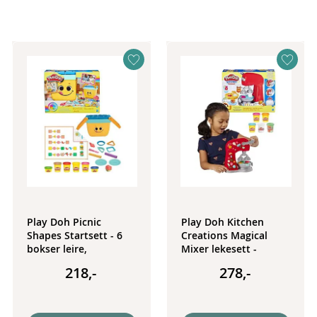
Innhold:
8 bokser Play Doh leire
Detaljer:
Farge: rød, oransje, gul, grønn, rosa, blå, lilla, hvit
Mengde bøtte: ca. 56 gram
Alder: fra 2 år
Merk: Leiren inneholder hvete
Play Doh Picnic
Play Doh Kitchen
Shapes Startsett - 6
Creations Magical
bokser leire,
Mixer lekesett -
piknikkurv, former og
kjøkkenmaskin med 5
218,-
278,-
mye mer
bokser leire