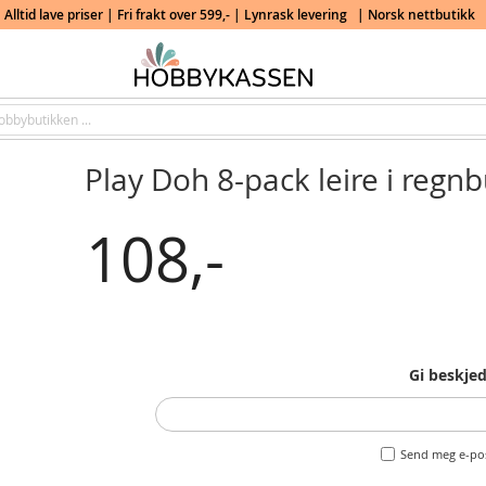
Alltid lave priser | Fri frakt over 599,- | Lynrask levering
| Norsk nettbutikk
Play Doh 8-pack leire i regn
108,-
Gi beskjed
Send meg e-pos