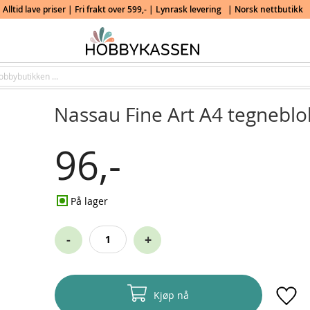
Alltid lave priser | Fri frakt over 599,- | Lynrask levering
| Norsk nettbutikk
Nassau Fine Art A4 tegnebl
96,-
På lager
-
+
Kjøp nå