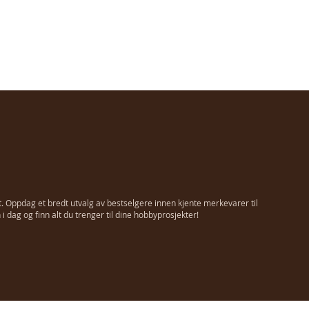
t. Oppdag et bredt utvalg av bestselgere innen kjente merkevarer til
 dag og finn alt du trenger til dine hobbyprosjekter!