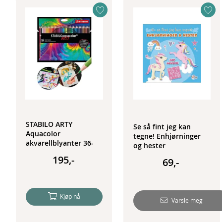
STABILO ARTY
Se så fint jeg kan
Aquacolor
tegne! Enhjørninger
akvarellblyanter 36-
og hester
pack
195,-
69,-
Kjøp nå
Varsle meg