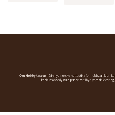
Om Hobbykassen
- Din nye norske nettbutikk for hobbyartikler! L
konkurransedyktige priser. Vi tilbyr lynrask leverin