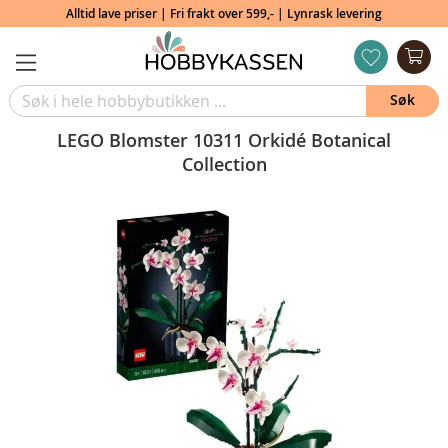
Alltid lave priser | Fri frakt over 599,- | Lynrask levering
Min
ønskeliste
Søk
LEGO Blomster 10311 Orkidé Botanical
Collection