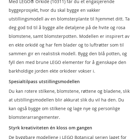
Med LEGO® Orkidé (10311) får du et engasjerende
byggeprosjekt, hvor du skal bygge en vakker
utstillingsmodell av en blomsterplante til hjemmet ditt. Ta
deg god tid til å bygge alle detaljene på de hvite og rosa
blomstene, samt blomsterpotten. Modellen er inspirert av
en ekte orkidé og har fem blader og to luftrøtter som til
sammen gir en realistisk modell. Bygg den blå potten, og
fyll den med brune LEGO elementer for å gjenskape den
barkholdige jorden ekte orkideer vokser i.
Spesialtilpass utstillingsmodellen
Du kan rotere stilkene, blomstene, røttene og bladene, slik
at utstillingsmodellen blir akkurat slik du vil ha den. Du
kan også bygge om stilkene og lage nye og personlige
blomsterarrangementer.
Styrk kreativiteten én kloss om gangen
De byggbare modellene i LEGO Botanical serien laget for