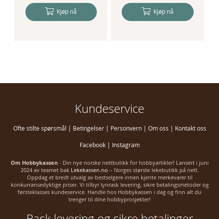
Kjøp nå
Kjøp nå
Kundeservice
Ofte stilte spørsmål
|
Betingelser
|
Personvern
|
Om oss
|
Kontakt oss
Facebook
|
Instagram
Om Hobbykassen
- Din nye norske nettbutikk for hobbyartikler! Lansert i juni
2024 av teamet bak
Lekekassen.no
– Norges største lekebutikk på nett.
Oppdag et bredt utvalg av bestselgere innen kjente merkevarer til
konkurransedyktige priser. Vi tilbyr lynrask levering, sikre betalingsmetoder og
førsteklasses kundeservice. Handle hos Hobbykassen i dag og finn alt du
trenger til dine hobbyprosjekter!
Rask levering og sikre betalinger