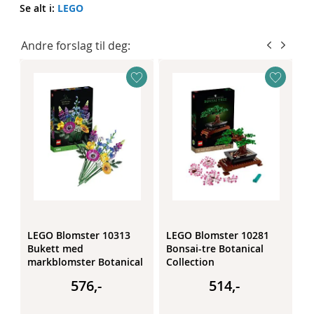
Se alt i:
LEGO
Andre forslag til deg:
LEGO Blomster 10313
LEGO Blomster 10281
L
Bukett med
Bonsai-tre Botanical
L
markblomster Botanical
Collection
Collection
576,-
514,-