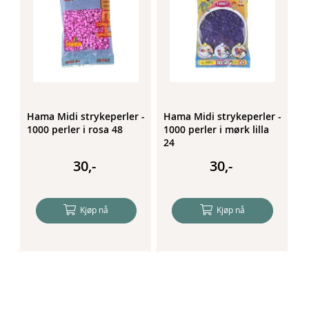
 -
Hama Midi strykeperler -
Hama Midi strykeperler -
H
1000 perler i rosa 48
1000 perler i mørk lilla
1
24
1
30,-
30,-
Kjøp nå
Kjøp nå