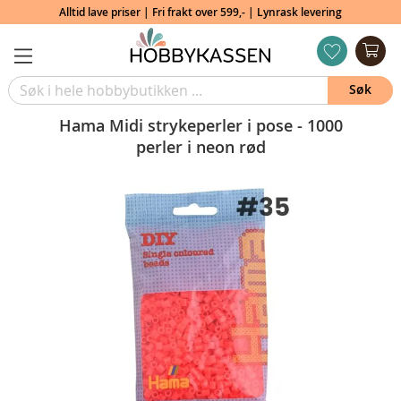
Alltid lave priser | Fri frakt over 599,- | Lynrask levering
Min
ønskeliste
Søk
Hama Midi strykeperler i pose - 1000
perler i neon rød