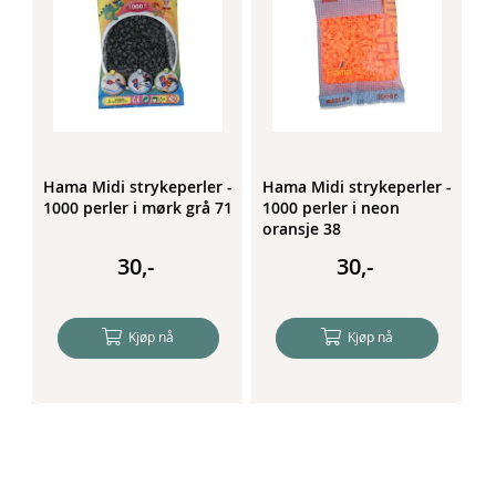
 -
Hama Midi strykeperler -
Hama Midi strykeperler -
H
1000 perler i mørk grå 71
1000 perler i neon
1
oransje 38
30,-
30,-
Kjøp nå
Kjøp nå