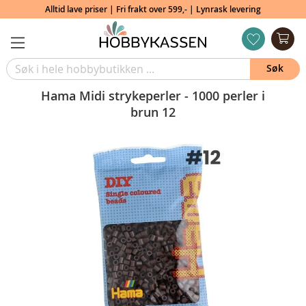
Alltid lave priser | Fri frakt over 599,- | Lynrask levering
Min
ønskeliste
Søk
Hama Midi strykeperler - 1000 perler i
brun 12