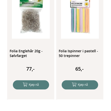
 -
Folia Englehår 20g -
Folia Ispinner i pastell -
F
Sølvfarget
50 trepinner
c
77,-
65,-
Kjøp nå
Kjøp nå