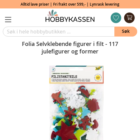
Alltid lave priser | Fri frakt over 599,- | Lynrask levering
Min
ønskeliste
Søk
Folia Selvklebende figurer i filt - 117
julefigurer og former