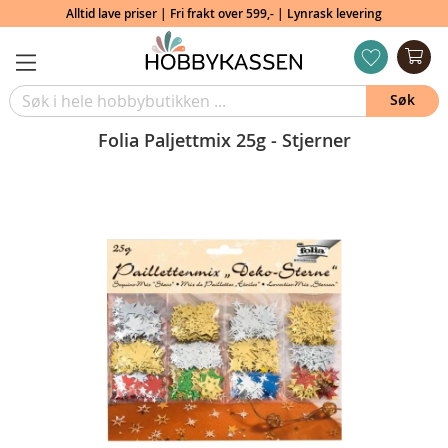
Alltid lave priser | Fri frakt over 599,- | Lynrask levering
Min
ønskeliste
Søk
Folia Paljettmix 25g - Stjerner