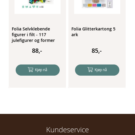
Folia Selvklebende
Folia Glitterkartong 5
F
figurer i filt - 117
ark
5
julefigurer og former
88,-
85,-
Kjøp nå
Kjøp nå
Kundeservice