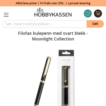
Alltid lave priser | Fri frakt over 599,- | Lynrask levering
Min
ønskeliste
Søk
Filofax kulepenn med svart blekk -
Moonlight Collection