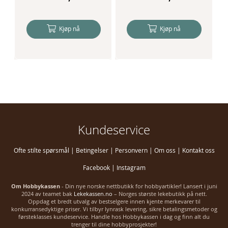
Kjøp nå
Kjøp nå
Kundeservice
Ofte stilte spørsmål
|
Betingelser
|
Personvern
|
Om oss
|
Kontakt oss
Facebook
|
Instagram
Om Hobbykassen
- Din nye norske nettbutikk for hobbyartikler! Lansert i juni
2024 av teamet bak
Lekekassen.no
– Norges største lekebutikk på nett.
Oppdag et bredt utvalg av bestselgere innen kjente merkevarer til
konkurransedyktige priser. Vi tilbyr lynrask levering, sikre betalingsmetoder og
førsteklasses kundeservice. Handle hos Hobbykassen i dag og finn alt du
trenger til dine hobbyprosjekter!