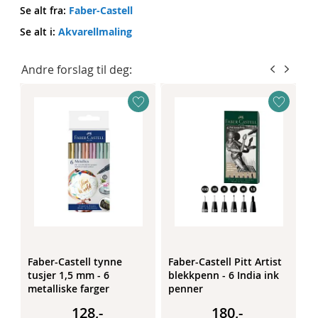
Se alt fra:
Faber-Castell
Se alt i:
Akvarellmaling
Andre forslag til deg:
Faber-Castell tynne
Faber-Castell Pitt Artist
S
tusjer 1,5 mm - 6
blekkpenn - 6 India ink
a
metalliske farger
penner
128,-
180,-