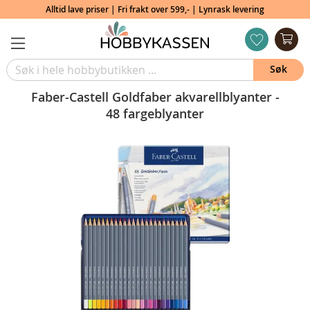
Alltid lave priser | Fri frakt over 599,- | Lynrask levering
Min
ønskeliste
Søk
Faber-Castell Goldfaber akvarellblyanter -
48 fargeblyanter