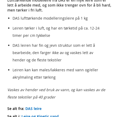
Lufttørkende modelleire fra DAS er en myk leire som er
lett å arbeide med, og som ikke trenger ovn for å bli hard,
men tørker i fri luft.
DAS lufttørkende modelleringsleire på 1 kg
Leiren tørker i luft, og har en tørketid på ca. 12-24
timer per cm tykkelse
DAS leiren har fin og jevn struktur som er lett å
bearbeide, den farger ikke av og vaskes lett av
hender og de fleste tekstiler
Leiren kan kan males/lakkeres med vann og/eller
akrylmaling etter tørking
Vaskes av hender ved bruk av vann, og kan vaskes av de
fleste tekstiler på 40 grader
Se alt fra:
DAS leire
Se alt i:
Leire og Kinetic sand