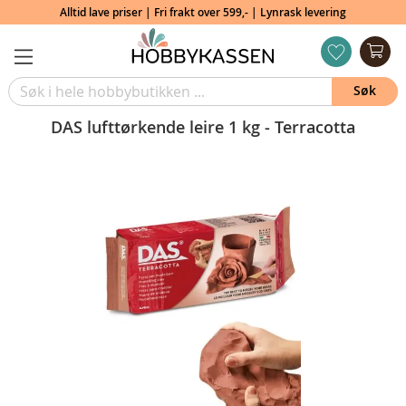
Alltid lave priser | Fri frakt over 599,- | Lynrask levering
Min
ønskeliste
Søk
DAS lufttørkende leire 1 kg - Terracotta