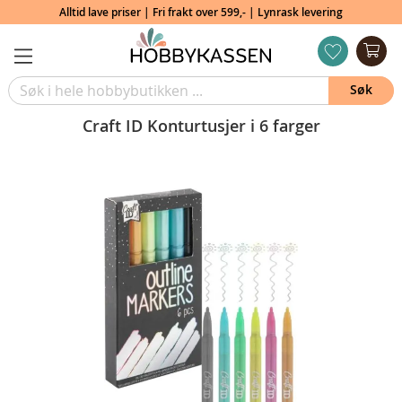
Alltid lave priser | Fri frakt over 599,- | Lynrask levering
Min
ønskeliste
Søk
Craft ID Konturtusjer i 6 farger