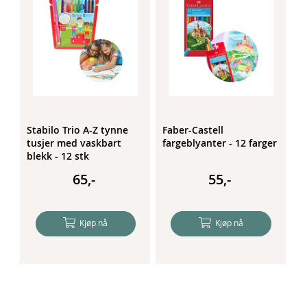
er
Stabilo Trio A-Z tynne
Faber-Castell
C
2
tusjer med vaskbart
fargeblyanter - 12 farger
m
blekk - 12 stk
65,-
55,-
Kjøp nå
Kjøp nå