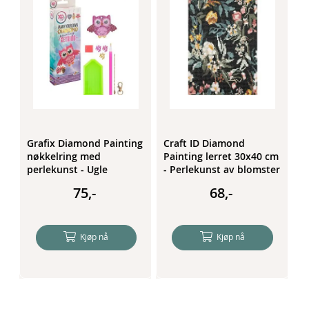
g
Grafix Diamond Painting
Craft ID Diamond
C
nøkkelring med
Painting lerret 30x40 cm
P
perlekunst - Ugle
- Perlekunst av blomster
-
u
75,-
68,-
Kjøp nå
Kjøp nå