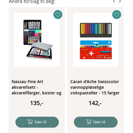
Andre forslag til deg:
r
Nassau Fine Art
Caran d'Ache Swisscolor
C
r
akvarellsett -
vannoppløselige
a
akvarellfarger, koster og
vokspasteller - 15 farger
f
blyant - 16 deler
135,-
142,-
Kjøp nå
Kjøp nå