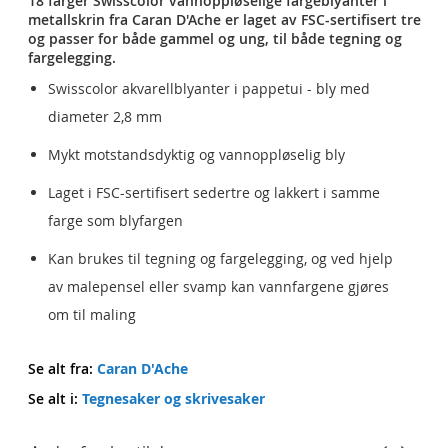
18 farger Swisscolor vannoppløselige fargeblyanter i
metallskrin fra Caran D'Ache er laget av FSC-sertifisert tre
og passer for både gammel og ung, til både tegning og
fargelegging.
Swisscolor akvarellblyanter i pappetui - bly med
diameter 2,8 mm
Mykt motstandsdyktig og vannoppløselig bly
Laget i FSC-sertifisert sedertre og lakkert i samme
farge som blyfargen
Kan brukes til tegning og fargelegging, og ved hjelp
av malepensel eller svamp kan vannfargene gjøres
om til maling
Se alt fra:
Caran D'Ache
Se alt i:
Tegnesaker og skrivesaker