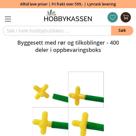
Alltid lave priser | Fri frakt over 599,- | Lynrask levering
Min
ønskeliste
Søk
Byggesett med rør og tilkoblinger - 400
deler i oppbevaringsboks