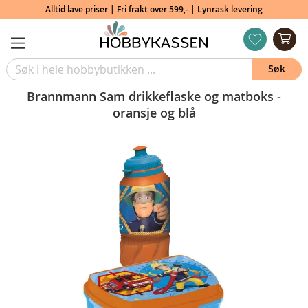
Alltid lave priser | Fri frakt over 599,- | Lynrask levering
Min
ønskeliste
Søk
Brannmann Sam drikkeflaske og matboks -
oransje og blå