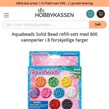
Alltid lave priser | Fri frakt over 599,- | Lynrask levering
Min
ønskeliste
Søk
Aquabeads Solid Bead refill-sett med 800
vannperler i 8 forskjellige farger