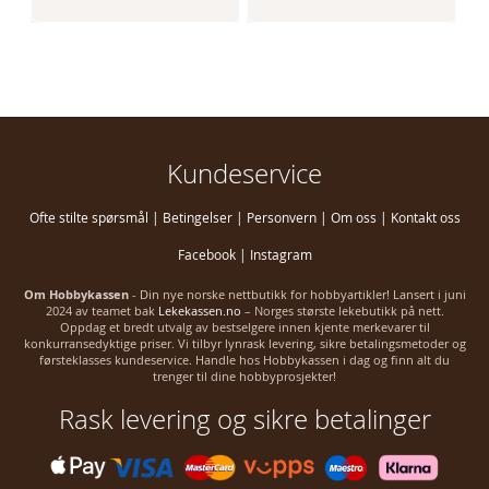
Kundeservice
Ofte stilte spørsmål
|
Betingelser
|
Personvern
|
Om oss
|
Kontakt oss
Facebook
|
Instagram
Om Hobbykassen
- Din nye norske nettbutikk for hobbyartikler! Lansert i juni
2024 av teamet bak
Lekekassen.no
– Norges største lekebutikk på nett.
Oppdag et bredt utvalg av bestselgere innen kjente merkevarer til
konkurransedyktige priser. Vi tilbyr lynrask levering, sikre betalingsmetoder og
førsteklasses kundeservice. Handle hos Hobbykassen i dag og finn alt du
trenger til dine hobbyprosjekter!
Rask levering og sikre betalinger