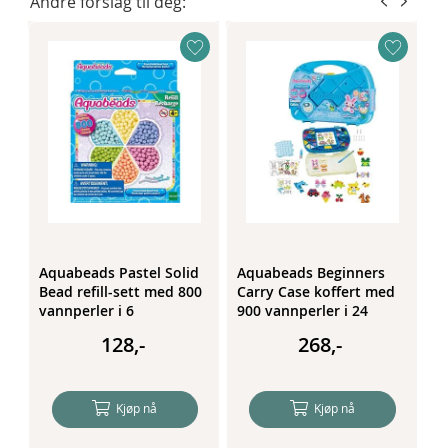
Andre forslag til deg:
Aquabeads Pastel Solid
Aquabeads Beginners
A
Bead refill-sett med 800
Carry Case koffert med
C
vannperler i 6
900 vannperler i 24
k
forskjellige pastell-farger
farger
v
128,-
268,-
Kjøp nå
Kjøp nå