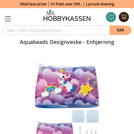
Alltid lave priser | Fri frakt over 599,- | Lynrask levering
Min
ønskeliste
Søk
Aquabeads Designveske - Enhjørning