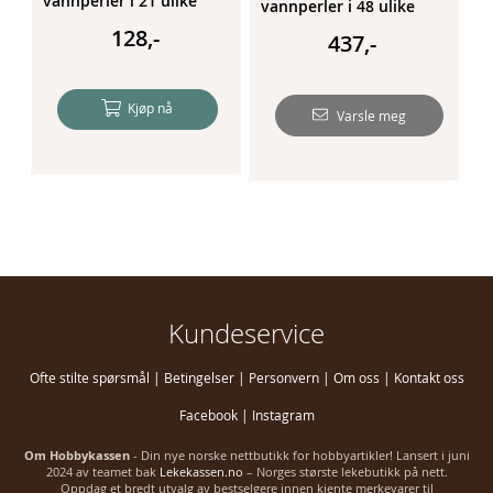
vannperler i 21 ulike
vannperler i 48 ulike
farger
farger
128,-
437,-
Kjøp nå
Varsle meg
Kundeservice
Ofte stilte spørsmål
|
Betingelser
|
Personvern
|
Om oss
|
Kontakt oss
Facebook
|
Instagram
Om Hobbykassen
- Din nye norske nettbutikk for hobbyartikler! Lansert i juni
2024 av teamet bak
Lekekassen.no
– Norges største lekebutikk på nett.
Oppdag et bredt utvalg av bestselgere innen kjente merkevarer til