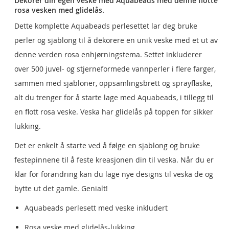
Dekorér din egen veske med Aquabeads med denne flotte
rosa vesken med glidelås.
Dette komplette Aquabeads perlesettet lar deg bruke
perler og sjablong til å dekorere en unik veske med et ut av
denne verden rosa enhjørningstema. Settet inkluderer
over 500 juvel- og stjerneformede vannperler i flere farger,
sammen med sjabloner, oppsamlingsbrett og sprayflaske,
alt du trenger for å starte lage med Aquabeads, i tillegg til
en flott rosa veske. Veska har glidelås på toppen for sikker
lukking.
Det er enkelt å starte ved å følge en sjablong og bruke
festepinnene til å feste kreasjonen din til veska. Når du er
klar for forandring kan du lage nye designs til veska de og
bytte ut det gamle. Genialt!
Aquabeads perlesett med veske inkludert
Rosa veske med glidelås-lukking