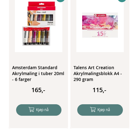
Amsterdam Standard
Talens Art Creation
A
 -
Akrylmaling i tuber 20ml
Akrylmalingsblokk A4 -
M
- 6 farger
290 gram
m
1
165,-
115,-
Kjøp nå
Kjøp nå