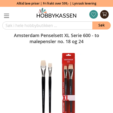
Alltid lave priser | Fri frakt over 599,- | Lynrask levering
Min
ønskeliste
Søk
Amsterdam Penselsett XL Serie 600 - to
malepensler no. 18 og 24