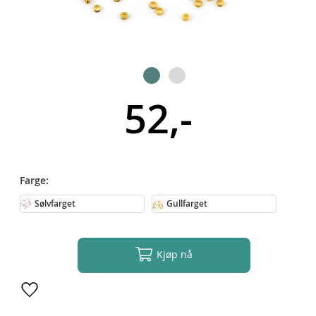
52,-
Farge
Sølvfarget
Gullfarget
Kjøp nå