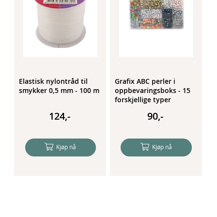
Elastisk nylontråd til
Grafix ABC perler i
P
 -
smykker 0,5 mm - 100 m
oppbevaringsboks - 15
i
forskjellige typer
smykkeperler
124,-
90,-
Kjøp nå
Kjøp nå