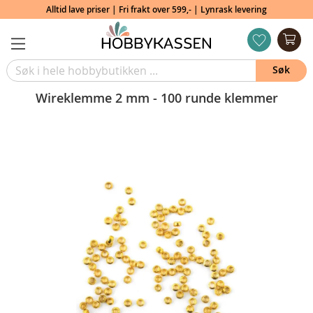
Alltid lave priser | Fri frakt over 599,- | Lynrask levering
Min
ønskeliste
Søk
Wireklemme 2 mm - 100 runde klemmer